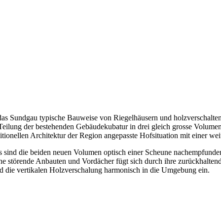
 das Sundgau typische Bauweise von Riegelhäusern und holzverschalt
Teilung der bestehenden Gebäudekubatur in drei gleich grosse Volume
itionellen Architektur der Region angepasste Hofsituation mit einer we
s sind die beiden neuen Volumen optisch einer Scheune nachempfunden
ne störende Anbauten und Vordächer fügt sich durch ihre zurückhalten
d die vertikalen Holzverschalung harmonisch in die Umgebung ein.